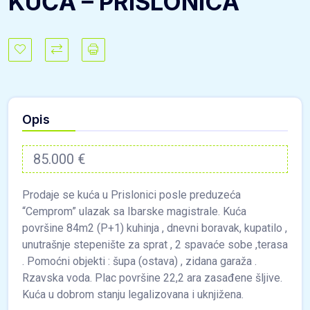
KUĆA – PRISLONICA
Opis
85.000 €
Prodaje se kuća u Prislonici posle preduzeća
“Cemprom” ulazak sa Ibarske magistrale. Kuća
površine 84m2 (P+1) kuhinja , dnevni boravak, kupatilo ,
unutrašnje stepenište za sprat , 2 spavaće sobe ,terasa
. Pomoćni objekti : šupa (ostava) , zidana garaža .
Rzavska voda. Plac površine 22,2 ara zasađene šljive.
Kuća u dobrom stanju legalizovana i uknjižena.