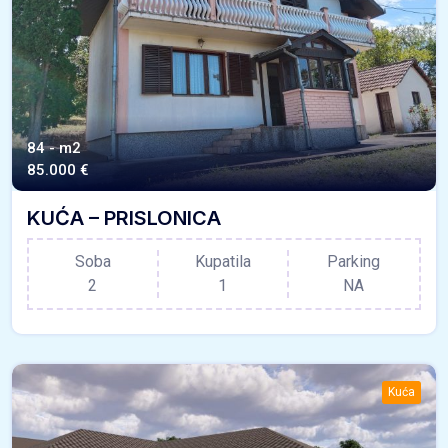
84 - m2
85.000 €
KUĆA – PRISLONICA
Soba
Kupatila
Parking
2
1
NA
Kuća