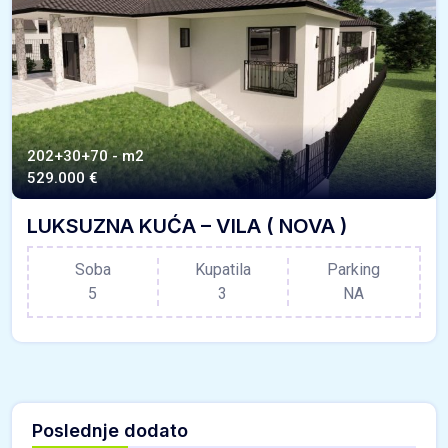
202+30+70 - m2
529.000 €
LUKSUZNA KUĆA – VILA ( NOVA )
Soba
Kupatila
Parking
5
3
NA
Poslednje dodato