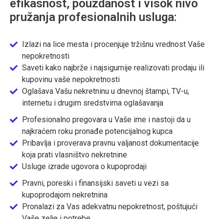
efikasnost, pouzdanost i visok nivo
pružanja profesionalnih usluga:
Izlazi na lice mesta i procenjuje tržišnu vrednost Vaše
nepokretnosti
Saveti kako najbrže i najsigurnije realizovati prodaju ili
kupovinu vaše nepokretnosti
Oglašava Vašu nekretninu u dnevnoj štampi, TV-u,
internetu i drugim sredstvima oglašavanja
Profesionalno pregovara u Vaše ime i nastoji da u
najkraćem roku pronađe potencijalnog kupca
Pribavlja i proverava pravnu valjanost dokumentacije
koja prati vlasništvo nekretnine
Usluge izrade ugovora o kupoprodaji
Pravni, poreski i finansijski saveti u vezi sa
kupoprodajom nekretnina
Pronalazi za Vas adekvatnu nepokretnost, poštujući
Vaše zelje i potrebe