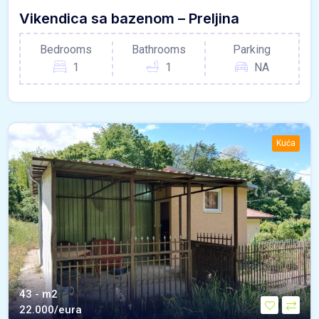
Vikendica sa bazenom – Preljina
Bedrooms
Bathrooms
Parking
1
1
NA
Kuća
43 - m2
22.000/eura