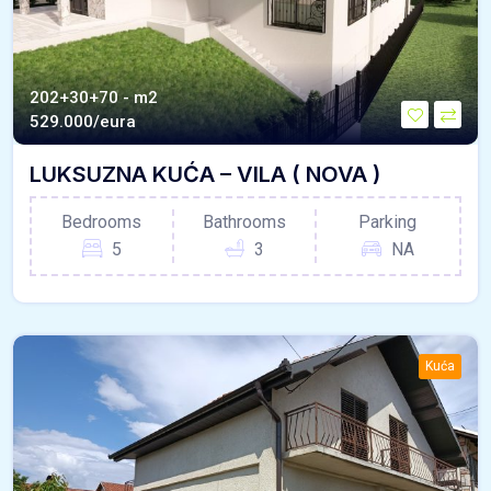
202+30+70 - m2
529.000/eura
LUKSUZNA KUĆA – VILA ( NOVA )
Bedrooms
Bathrooms
Parking
5
3
NA
Kuća