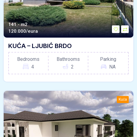
141 - m2
120.000/eura
KUĆA – LJUBIĆ BRDO
Bedrooms
Bathrooms
Parking
4
2
NA
Kuća