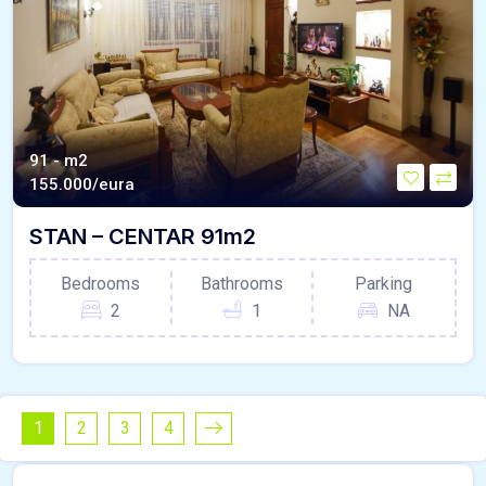
91 - m2
155.000/eura
STAN – CENTAR 91m2
Bedrooms
Bathrooms
Parking
2
1
NA
1
2
3
4