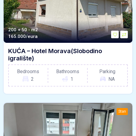
200 + 50 - m2
165.000/eura
KUĆA – Hotel Morava(Slobodino
igralište)
Bedrooms
Bathrooms
Parking
2
1
NA
Stan